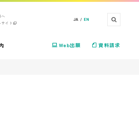
様へ
JA /
EN
ルサイト
内
Web出願
資料請求