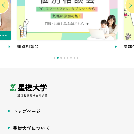
個別相談会
受講
トップページ
星槎大学について