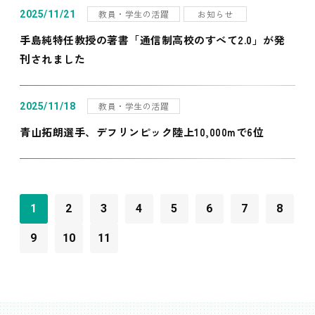
教員・学生の活躍
お知らせ
2025/11/21
手島純特任教授の著書「通信制高校のすべて2.0」が発
刊されました
教員・学生の活躍
2025/11/18
青山拓朗選手、デフリンピック陸上10,000mで6位
1
2
3
4
5
6
7
8
9
10
11