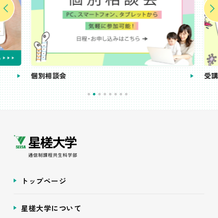
個別相談会
受講
トップページ
星槎大学について