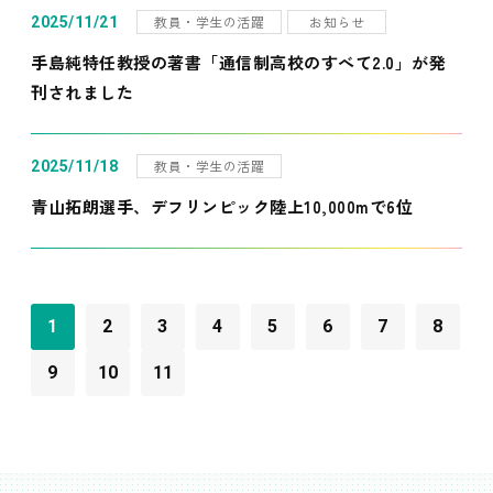
教員・学生の活躍
お知らせ
2025/11/21
手島純特任教授の著書「通信制高校のすべて2.0」が発
刊されました
教員・学生の活躍
2025/11/18
青山拓朗選手、デフリンピック陸上10,000mで6位
1
2
3
4
5
6
7
8
9
10
11