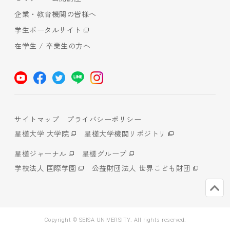
企業・教育機関の皆様へ
学生ポータルサイト
在学生 / 卒業生の方へ
サイトマップ
プライバシーポリシー
星槎大学 大学院
星槎大学機関リポジトリ
星槎ジャーナル
星槎グループ
学校法人 国際学園
公益財団法人 世界こども財団
Copyright © SEISA UNIVERSITY. All rights reserved.