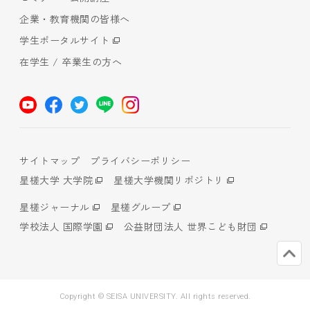
企業・教育機関の皆様へ
学生ポータルサイト
在学生 / 卒業生の方へ
サイトマップ
プライバシーポリシー
星槎大学 大学院
星槎大学機関リポジトリ
星槎ジャーナル
星槎グループ
学校法人 国際学園
公益財団法人 世界こども財団
Copyright © SEISA UNIVERSITY. All rights reserved.