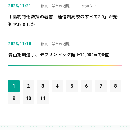
教員・学生の活躍
お知らせ
2025/11/21
手島純特任教授の著書「通信制高校のすべて2.0」が発
刊されました
教員・学生の活躍
2025/11/18
青山拓朗選手、デフリンピック陸上10,000mで6位
1
2
3
4
5
6
7
8
9
10
11