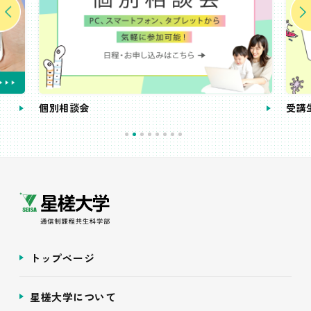
個別相談会
受講
トップページ
星槎大学について