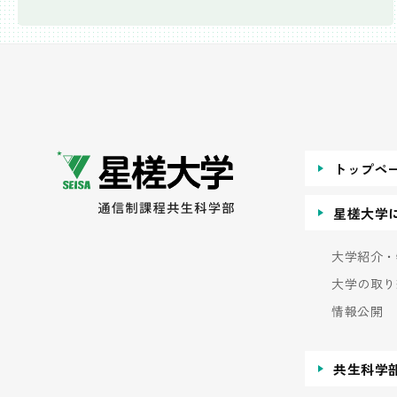
トップペ
星槎大学
大学紹介・
大学の取り
情報公開
共生科学