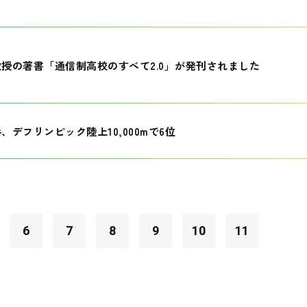
授の著書「通信制高校のすべて2.0」が発刊されました
、デフリンピック陸上10,000mで6位
6
7
8
9
10
11