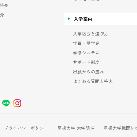
特長
介
入学案内
入学区分と選び方
学費・奨学金
学修システム
サポート制度
出願からの流れ
よくある質問と答え
プライバシーポリシー
星槎大学 大学院
星槎大学機関リ