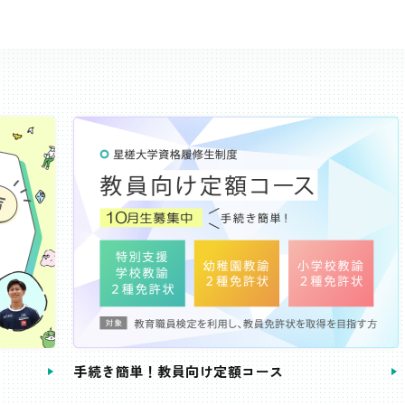
き簡単！教員向け定額コース
教員免許状が