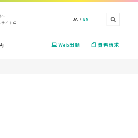
様へ
JA /
EN
ルサイト
内
Web出願
資料請求