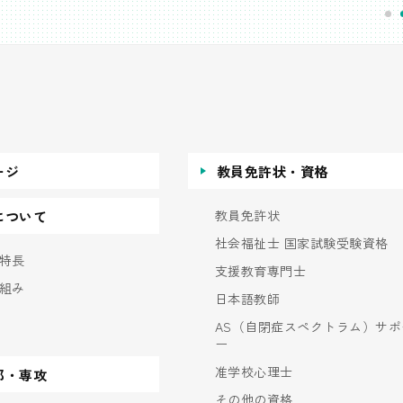
ージ
教員免許状・資格
教員免許状
について
社会福祉士 国家試験受験資格
特長
支援教育専門士
組み
日本語教師
AS（自閉症スペクトラム）サポ
ー
准学校心理士
部・専攻
その他の資格