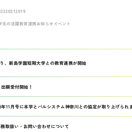
022
2021
2019
学生の活躍
教育連携
お知らせ
イベント
月より、新島学園短期大学との教育連携が開始
生 出願受付開始！
25年11月号に本学とパルシステム神奈川との協定が取り上げられ
事務取扱い・お問い合わせについて