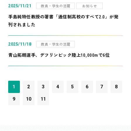
教員・学生の活躍
お知らせ
2025/11/21
手島純特任教授の著書「通信制高校のすべて2.0」が発
刊されました
教員・学生の活躍
2025/11/18
青山拓朗選手、デフリンピック陸上10,000mで6位
1
2
3
4
5
6
7
8
9
10
11