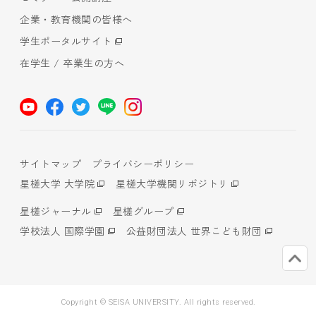
企業・教育機関の皆様へ
学生ポータルサイト
在学生 / 卒業生の方へ
サイトマップ
プライバシーポリシー
星槎大学 大学院
星槎大学機関リポジトリ
星槎ジャーナル
星槎グループ
学校法人 国際学園
公益財団法人 世界こども財団
Copyright © SEISA UNIVERSITY. All rights reserved.