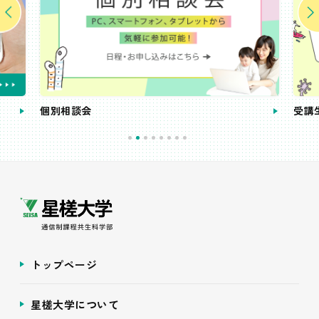
個別相談会
受講
トップページ
星槎大学について