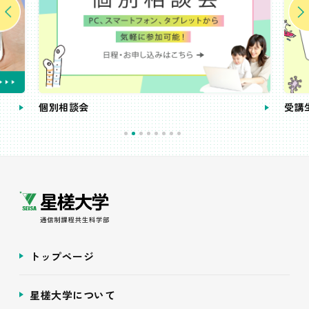
個別相談会
受講
トップページ
星槎大学について