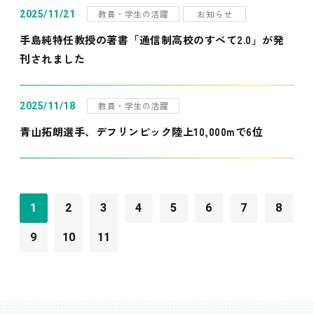
教員・学生の活躍
お知らせ
2025/11/21
手島純特任教授の著書「通信制高校のすべて2.0」が発
刊されました
教員・学生の活躍
2025/11/18
青山拓朗選手、デフリンピック陸上10,000mで6位
1
2
3
4
5
6
7
8
9
10
11