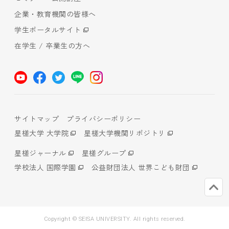
企業・教育機関の皆様へ
学生ポータルサイト
在学生 / 卒業生の方へ
サイトマップ
プライバシーポリシー
星槎大学 大学院
星槎大学機関リポジトリ
星槎ジャーナル
星槎グループ
学校法人 国際学園
公益財団法人 世界こども財団
Copyright © SEISA UNIVERSITY. All rights reserved.