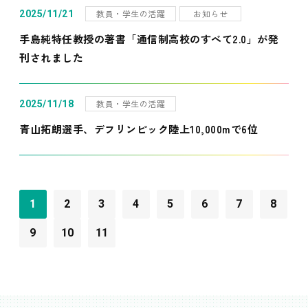
教員・学生の活躍
お知らせ
2025/11/21
手島純特任教授の著書「通信制高校のすべて2.0」が発
刊されました
教員・学生の活躍
2025/11/18
青山拓朗選手、デフリンピック陸上10,000mで6位
1
2
3
4
5
6
7
8
9
10
11