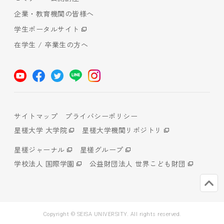
企業・教育機関の皆様へ
学生ポータルサイト
在学生 / 卒業生の方へ
サイトマップ
プライバシーポリシー
星槎大学 大学院
星槎大学機関リポジトリ
星槎ジャーナル
星槎グループ
学校法人 国際学園
公益財団法人 世界こども財団
Copyright © SEISA UNIVERSITY. All rights reserved.