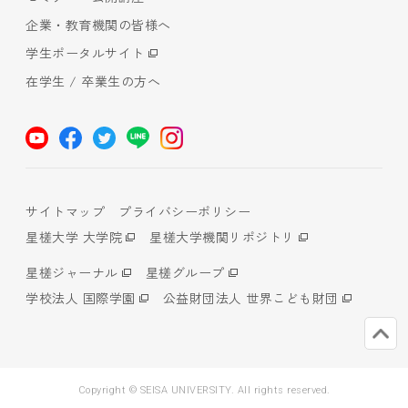
企業・教育機関の皆様へ
学生ポータルサイト
在学生 / 卒業生の方へ
サイトマップ
プライバシーポリシー
星槎大学 大学院
星槎大学機関リポジトリ
星槎ジャーナル
星槎グループ
学校法人 国際学園
公益財団法人 世界こども財団
Copyright © SEISA UNIVERSITY. All rights reserved.