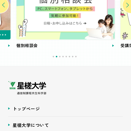
個別相談会
受講
トップページ
星槎大学について