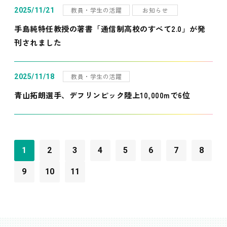
教員・学生の活躍
お知らせ
2025/11/21
手島純特任教授の著書「通信制高校のすべて2.0」が発
刊されました
教員・学生の活躍
2025/11/18
青山拓朗選手、デフリンピック陸上10,000mで6位
1
2
3
4
5
6
7
8
9
10
11