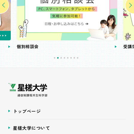
個別相談会
受講
トップページ
星槎大学について