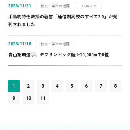
教員・学生の活躍
お知らせ
2025/11/21
手島純特任教授の著書「通信制高校のすべて2.0」が発
刊されました
教員・学生の活躍
2025/11/18
青山拓朗選手、デフリンピック陸上10,000mで6位
1
2
3
4
5
6
7
8
9
10
11