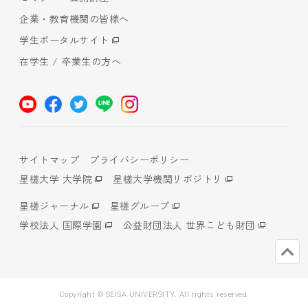
企業・教育機関の皆様へ
学生ポータルサイト
在学生 / 卒業生の方へ
サイトマップ
プライバシーポリシー
星槎大学 大学院
星槎大学機関リポジトリ
星槎ジャーナル
星槎グループ
学校法人 国際学園
公益財団法人 世界こども財団
Copyright © SEISA UNIVERSITY. All rights reserved.