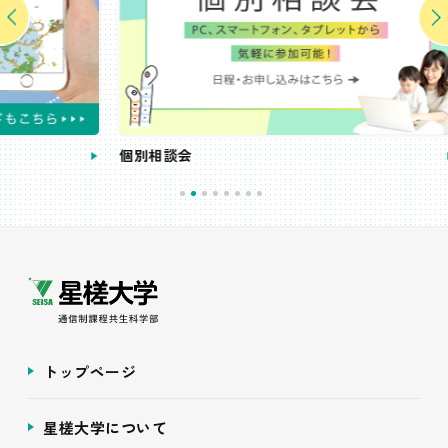
個別相談会
受講
トップページ
星槎大学について