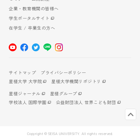
企業・教育機関の皆様へ
学生ポータルサイト
在学生 / 卒業生の方へ
サイトマップ
プライバシーポリシー
星槎大学 大学院
星槎大学機関リポジトリ
星槎ジャーナル
星槎グループ
学校法人 国際学園
公益財団法人 世界こども財団
Copyright © SEISA UNIVERSITY. All rights reserved.