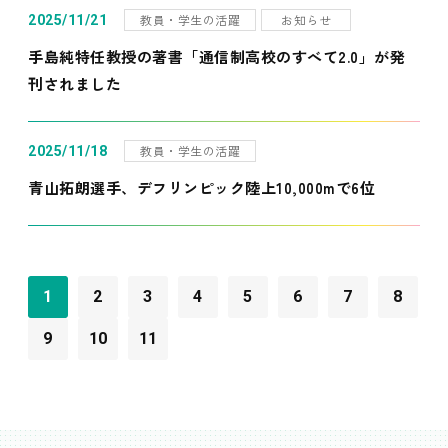
教員・学生の活躍
お知らせ
2025/11/21
手島純特任教授の著書「通信制高校のすべて2.0」が発
刊されました
教員・学生の活躍
2025/11/18
青山拓朗選手、デフリンピック陸上10,000mで6位
1
2
3
4
5
6
7
8
9
10
11