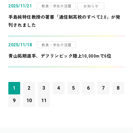
教員・学生の活躍
お知らせ
2025/11/21
手島純特任教授の著書「通信制高校のすべて2.0」が発
刊されました
教員・学生の活躍
2025/11/18
青山拓朗選手、デフリンピック陸上10,000mで6位
1
2
3
4
5
6
7
8
9
10
11