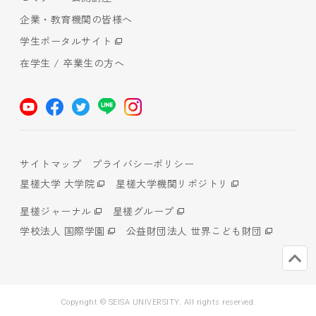
企業・教育機関の皆様へ
学生ポータルサイト
在学生 / 卒業生の方へ
サイトマップ
プライバシーポリシー
星槎大学 大学院
星槎大学機関リポジトリ
星槎ジャーナル
星槎グループ
学校法人 国際学園
公益財団法人 世界こども財団
Copyright © SEISA UNIVERSITY. All rights reserved.