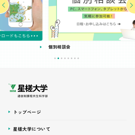
個別相談会
受
トップページ
星槎大学について