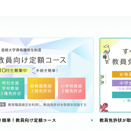
き簡単！教員向け定額コース
教員免許状が