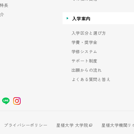
特長
介
入学案内
入学区分と選び方
学費・奨学金
学修システム
サポート制度
出願からの流れ
よくある質問と答え
プライバシーポリシー
星槎大学 大学院
星槎大学機関リ