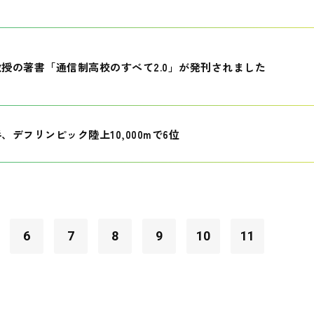
授の著書「通信制高校のすべて2.0」が発刊されました
、デフリンピック陸上10,000mで6位
6
7
8
9
10
11