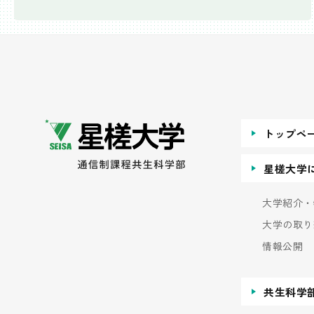
トップペ
星槎大学
大学紹介・
大学の取り
情報公開
共生科学