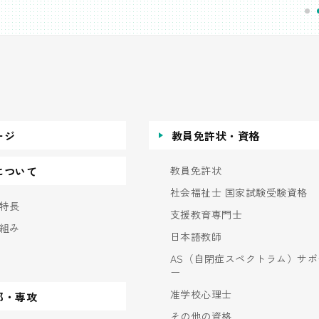
ージ
教員免許状・資格
教員免許状
について
社会福祉士 国家試験受験資格
特長
支援教育専門士
組み
日本語教師
AS（自閉症スペクトラム）サポ
ー
准学校心理士
部・専攻
その他の資格