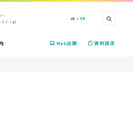
様へ
JA /
EN
ルサイト
内
Web出願
資料請求