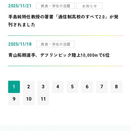
教員・学生の活躍
お知らせ
2025/11/21
手島純特任教授の著書「通信制高校のすべて2.0」が発
刊されました
教員・学生の活躍
2025/11/18
青山拓朗選手、デフリンピック陸上10,000mで6位
1
2
3
4
5
6
7
8
9
10
11