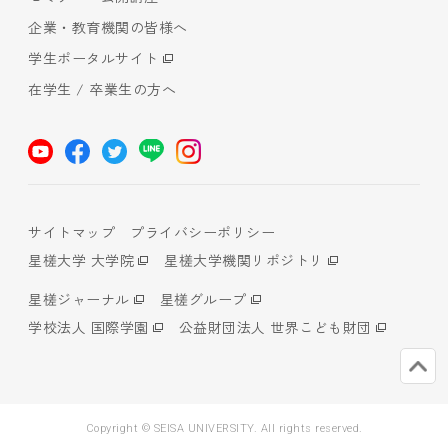
企業・教育機関の皆様へ
学生ポータルサイト
在学生 / 卒業生の方へ
サイトマップ
プライバシーポリシー
星槎大学 大学院
星槎大学機関リポジトリ
星槎ジャーナル
星槎グループ
学校法人 国際学園
公益財団法人 世界こども財団
Copyright © SEISA UNIVERSITY. All rights reserved.