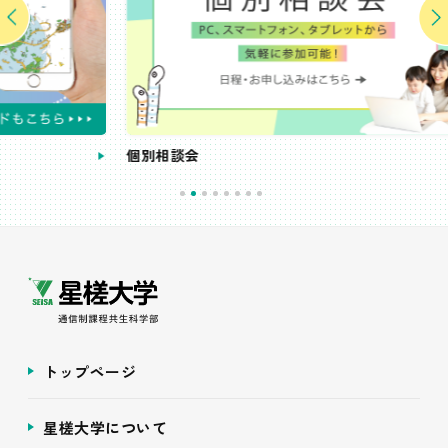
個別相談会
受講
トップページ
星槎大学について