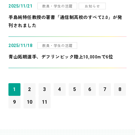
教員・学生の活躍
お知らせ
2025/11/21
手島純特任教授の著書「通信制高校のすべて2.0」が発
刊されました
教員・学生の活躍
2025/11/18
青山拓朗選手、デフリンピック陸上10,000mで6位
1
2
3
4
5
6
7
8
9
10
11