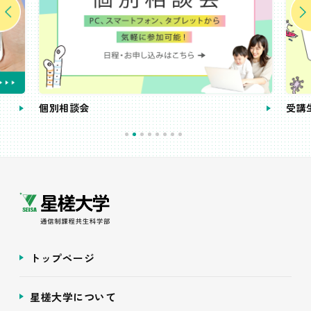
個別相談会
受講
トップページ
星槎大学について