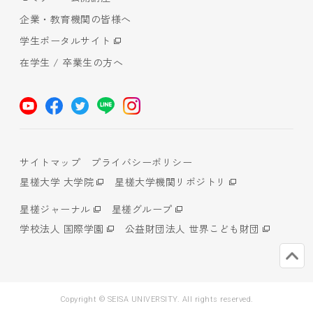
企業・教育機関の皆様へ
学生ポータルサイト
在学生 / 卒業生の方へ
サイトマップ
プライバシーポリシー
星槎大学 大学院
星槎大学機関リポジトリ
星槎ジャーナル
星槎グループ
学校法人 国際学園
公益財団法人 世界こども財団
Copyright © SEISA UNIVERSITY. All rights reserved.