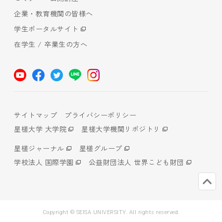
企業・教育機関の皆様へ
学生ポータルサイト
在学生 / 卒業生の方へ
サイトマップ
プライバシーポリシー
星槎大学 大学院
星槎大学機関リポジトリ
星槎ジャーナル
星槎グループ
学校法人 国際学園
公益財団法人 世界こども財団
Copyright © SEISA UNIVERSITY. All rights reserved.