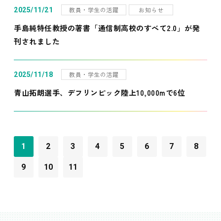
教員・学生の活躍
お知らせ
2025/11/21
手島純特任教授の著書「通信制高校のすべて2.0」が発
刊されました
教員・学生の活躍
2025/11/18
青山拓朗選手、デフリンピック陸上10,000mで6位
1
2
3
4
5
6
7
8
9
10
11