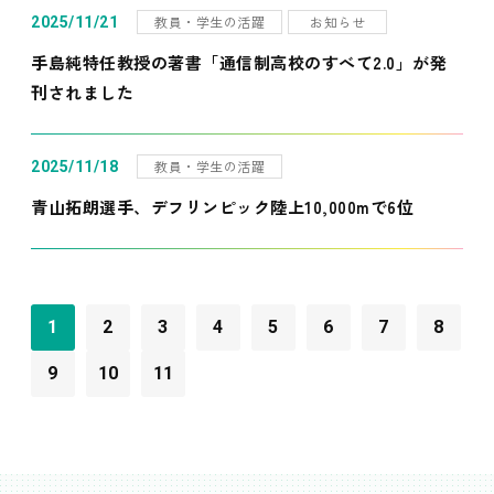
教員・学生の活躍
お知らせ
2025/11/21
手島純特任教授の著書「通信制高校のすべて2.0」が発
刊されました
教員・学生の活躍
2025/11/18
青山拓朗選手、デフリンピック陸上10,000mで6位
1
2
3
4
5
6
7
8
9
10
11