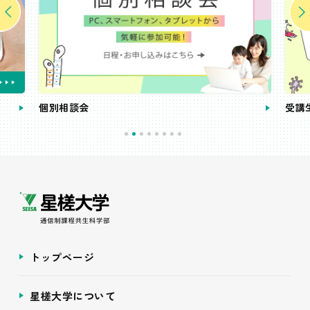
個別相談会
受講
トップページ
星槎大学について