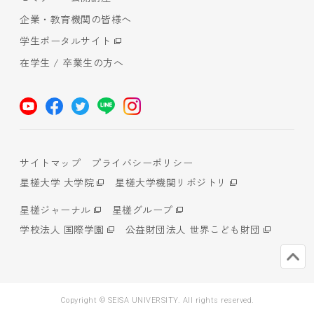
企業・教育機関の皆様へ
学生ポータルサイト
在学生 / 卒業生の方へ
サイトマップ
プライバシーポリシー
星槎大学 大学院
星槎大学機関リポジトリ
星槎ジャーナル
星槎グループ
学校法人 国際学園
公益財団法人 世界こども財団
Copyright © SEISA UNIVERSITY. All rights reserved.