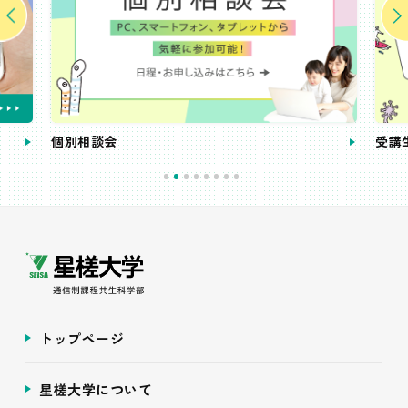
個別相談会
受講
トップページ
星槎大学について