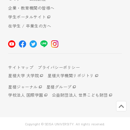
企業・教育機関の皆様へ
学生ポータルサイト
在学生 / 卒業生の方へ
サイトマップ
プライバシーポリシー
星槎大学 大学院
星槎大学機関リポジトリ
星槎ジャーナル
星槎グループ
学校法人 国際学園
公益財団法人 世界こども財団
Copyright © SEISA UNIVERSITY. All rights reserved.