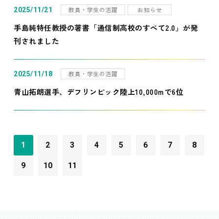
教員・学生の活躍
お知らせ
2025/11/21
手島純特任教授の著書「通信制高校のすべて2.0」が発
刊されました
教員・学生の活躍
2025/11/18
青山拓朗選手、デフリンピック陸上10,000mで6位
1
2
3
4
5
6
7
8
9
10
11