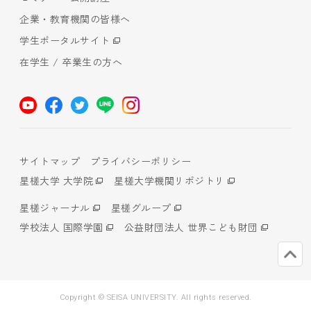
企業・教育機関の皆様へ
学生ポータルサイト
在学生 / 卒業生の方へ
サイトマップ
プライバシーポリシー
星槎大学 大学院
星槎大学機関リポジトリ
星槎ジャーナル
星槎グループ
学校法人 国際学園
公益財団法人 世界こども財団
Copyright © SEISA UNIVERSITY. All rights reserved.