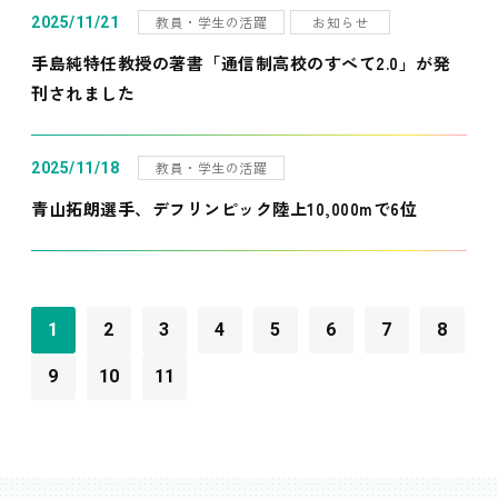
教員・学生の活躍
お知らせ
2025/11/21
手島純特任教授の著書「通信制高校のすべて2.0」が発
刊されました
教員・学生の活躍
2025/11/18
青山拓朗選手、デフリンピック陸上10,000mで6位
1
2
3
4
5
6
7
8
9
10
11