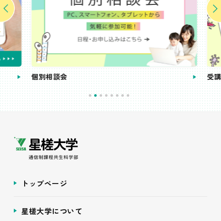
個別相談会
受講
トップページ
星槎大学について