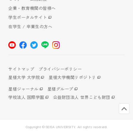
企業・教育機関の皆様へ
学生ポータルサイト
在学生 / 卒業生の方へ
サイトマップ
プライバシーポリシー
星槎大学 大学院
星槎大学機関リポジトリ
星槎ジャーナル
星槎グループ
学校法人 国際学園
公益財団法人 世界こども財団
Copyright © SEISA UNIVERSITY. All rights reserved.