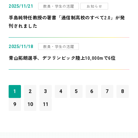
教員・学生の活躍
お知らせ
2025/11/21
手島純特任教授の著書「通信制高校のすべて2.0」が発
刊されました
教員・学生の活躍
2025/11/18
青山拓朗選手、デフリンピック陸上10,000mで6位
1
2
3
4
5
6
7
8
9
10
11