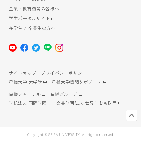
企業・教育機関の皆様へ
学生ポータルサイト
在学生 / 卒業生の方へ
サイトマップ
プライバシーポリシー
星槎大学 大学院
星槎大学機関リポジトリ
星槎ジャーナル
星槎グループ
学校法人 国際学園
公益財団法人 世界こども財団
Copyright © SEISA UNIVERSITY. All rights reserved.