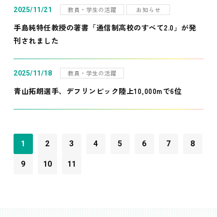
教員・学生の活躍
お知らせ
2025/11/21
手島純特任教授の著書「通信制高校のすべて2.0」が発
刊されました
教員・学生の活躍
2025/11/18
青山拓朗選手、デフリンピック陸上10,000mで6位
1
2
3
4
5
6
7
8
9
10
11