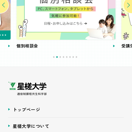
個別相談会
受講
トップページ
星槎大学について