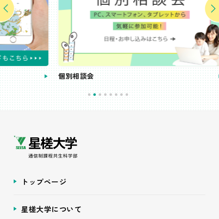
個別相談会
受講
トップページ
星槎大学について