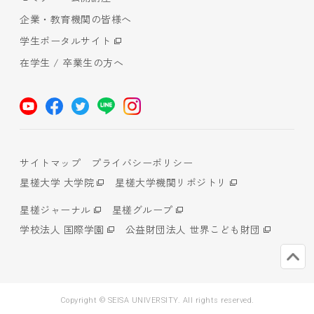
企業・教育機関の皆様へ
学生ポータルサイト
在学生 / 卒業生の方へ
サイトマップ
プライバシーポリシー
星槎大学 大学院
星槎大学機関リポジトリ
星槎ジャーナル
星槎グループ
学校法人 国際学園
公益財団法人 世界こども財団
Copyright © SEISA UNIVERSITY. All rights reserved.