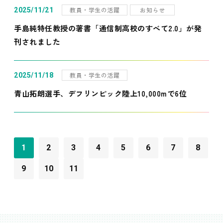
教員・学生の活躍
お知らせ
2025/11/21
手島純特任教授の著書「通信制高校のすべて2.0」が発
刊されました
教員・学生の活躍
2025/11/18
青山拓朗選手、デフリンピック陸上10,000mで6位
1
2
3
4
5
6
7
8
9
10
11