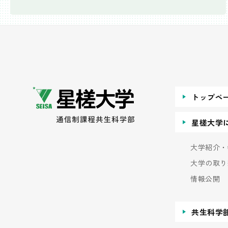
トップペ
星槎大学
大学紹介・
大学の取り
情報公開
共生科学