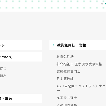
ージ
教員免許状・資格
教員免許状
について
社会福祉士 国家試験受験資格
特長
支援教育専門士
組み
日本語教師
AS（自閉症スペクトラム）サポ
ー
准学校心理士
部・専攻
その他の資格