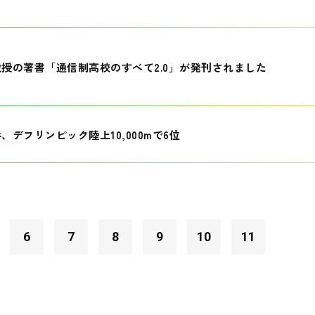
授の著書「通信制高校のすべて2.0」が発刊されました
、デフリンピック陸上10,000mで6位
6
7
8
9
10
11