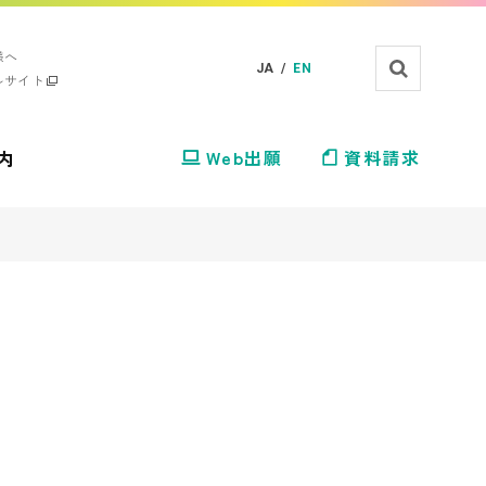
様へ
JA /
EN
ルサイト
内
Web出願
資料請求