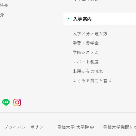
特長
介
入学案内
入学区分と選び方
学費・奨学金
学修システム
サポート制度
出願からの流れ
よくある質問と答え
プライバシーポリシー
星槎大学 大学院
星槎大学機関リ