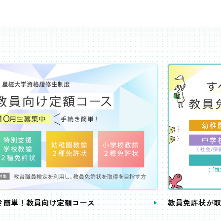
き簡単！教員向け定額コース
教員免許状が