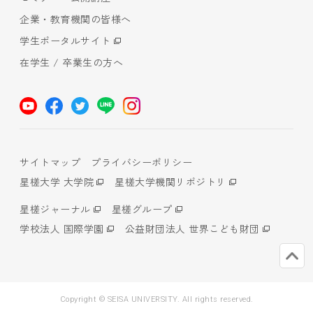
企業・教育機関の皆様へ
学生ポータルサイト
在学生 / 卒業生の方へ
サイトマップ
プライバシーポリシー
星槎大学 大学院
星槎大学機関リポジトリ
星槎ジャーナル
星槎グループ
学校法人 国際学園
公益財団法人 世界こども財団
Copyright © SEISA UNIVERSITY. All rights reserved.