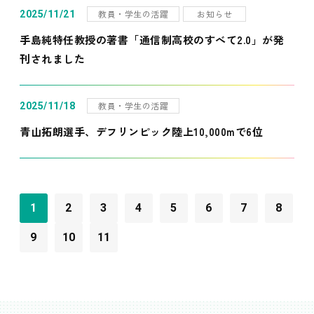
教員・学生の活躍
お知らせ
2025/11/21
手島純特任教授の著書「通信制高校のすべて2.0」が発
刊されました
教員・学生の活躍
2025/11/18
青山拓朗選手、デフリンピック陸上10,000mで6位
1
2
3
4
5
6
7
8
9
10
11