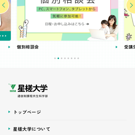
個別相談会
受講
トップページ
星槎大学について