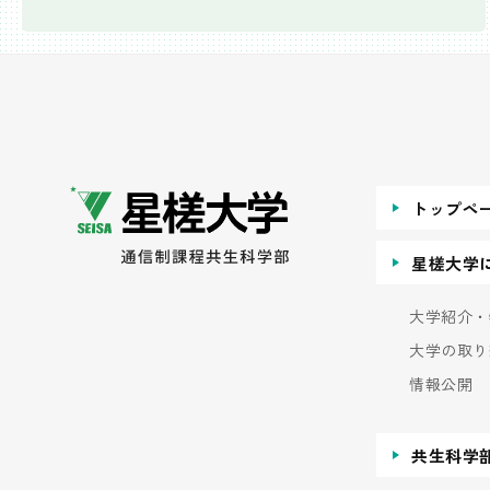
トップペ
星槎大学
大学紹介・
大学の取り
情報公開
共生科学