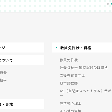
ージ
教員免許状・資格
教員免許状
について
社会福祉士 国家試験受験資格
特長
支援教育専門士
組み
日本語教師
AS（自閉症スペクトラム）サポ
ー
准学校心理士
部・専攻
その他の資格