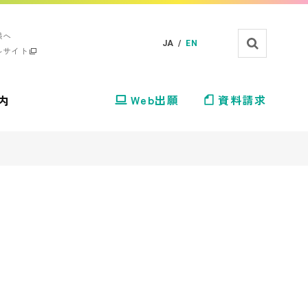
様へ
JA /
EN
ルサイト
内
Web出願
資料請求