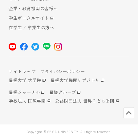
企業・教育機関の皆様へ
学生ポータルサイト
在学生 / 卒業生の方へ
サイトマップ
プライバシーポリシー
星槎大学 大学院
星槎大学機関リポジトリ
星槎ジャーナル
星槎グループ
学校法人 国際学園
公益財団法人 世界こども財団
Copyright © SEISA UNIVERSITY. All rights reserved.