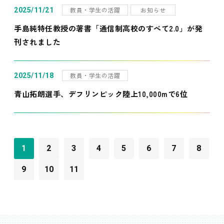
教員・学生の活躍
お知らせ
2025/11/21
手島純特任教授の著書「通信制高校のすべて2.0」が発
刊されました
教員・学生の活躍
2025/11/18
青山拓朗選手、デフリンピック陸上10,000mで6位
1
2
3
4
5
6
7
8
9
10
11