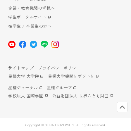
企業・教育機関の皆様へ
学生ポータルサイト
在学生 / 卒業生の方へ
サイトマップ
プライバシーポリシー
星槎大学 大学院
星槎大学機関リポジトリ
星槎ジャーナル
星槎グループ
学校法人 国際学園
公益財団法人 世界こども財団
Copyright © SEISA UNIVERSITY. All rights reserved.