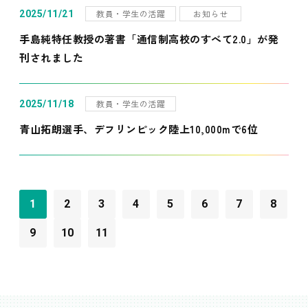
教員・学生の活躍
お知らせ
2025/11/21
手島純特任教授の著書「通信制高校のすべて2.0」が発
刊されました
教員・学生の活躍
2025/11/18
青山拓朗選手、デフリンピック陸上10,000mで6位
1
2
3
4
5
6
7
8
9
10
11