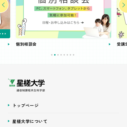
個別相談会
受講
トップページ
星槎大学について