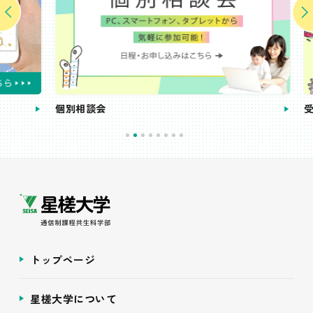
個別相談会
受講
トップページ
星槎大学について