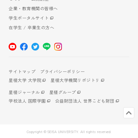
企業・教育機関の皆様へ
学生ポータルサイト
在学生 / 卒業生の方へ
サイトマップ
プライバシーポリシー
星槎大学 大学院
星槎大学機関リポジトリ
星槎ジャーナル
星槎グループ
学校法人 国際学園
公益財団法人 世界こども財団
Copyright © SEISA UNIVERSITY. All rights reserved.