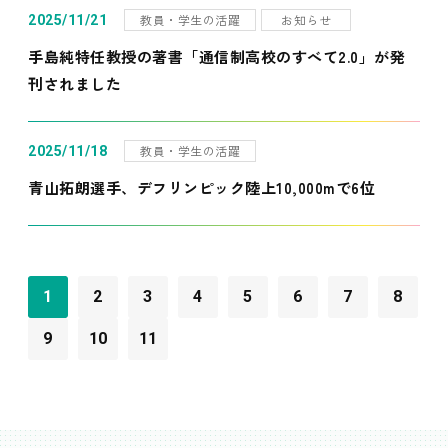
教員・学生の活躍
お知らせ
2025/11/21
手島純特任教授の著書「通信制高校のすべて2.0」が発
刊されました
教員・学生の活躍
2025/11/18
青山拓朗選手、デフリンピック陸上10,000mで6位
1
2
3
4
5
6
7
8
9
10
11