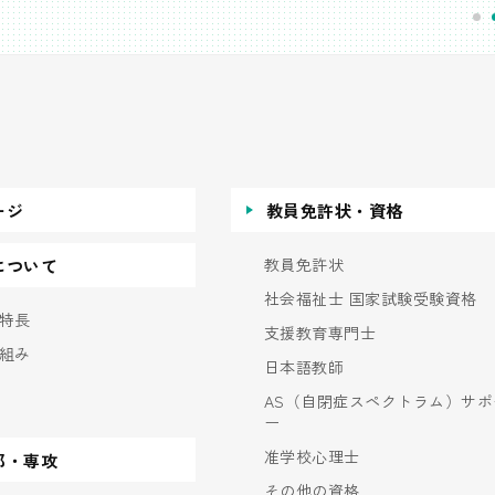
ージ
教員免許状・資格
教員免許状
について
社会福祉士 国家試験受験資格
特長
支援教育専門士
組み
日本語教師
AS（自閉症スペクトラム）サポ
ー
准学校心理士
部・専攻
その他の資格