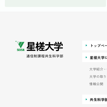
トップペ
星槎大学
大学紹介・
大学の取り
情報公開
共生科学