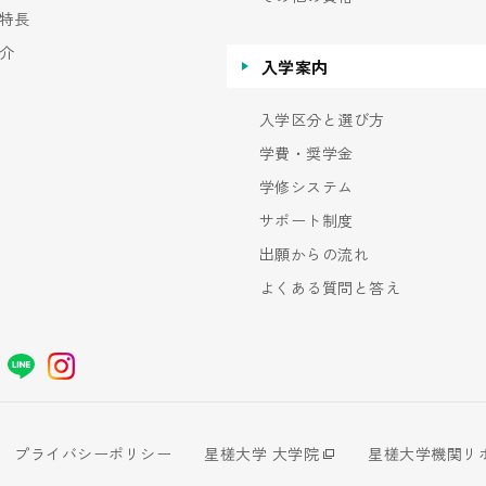
特長
介
入学案内
入学区分と選び方
学費・奨学金
学修システム
サポート制度
出願からの流れ
よくある質問と答え
プライバシーポリシー
星槎大学 大学院
星槎大学機関リ