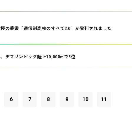
授の著書「通信制高校のすべて2.0」が発刊されました
、デフリンピック陸上10,000mで6位
6
7
8
9
10
11