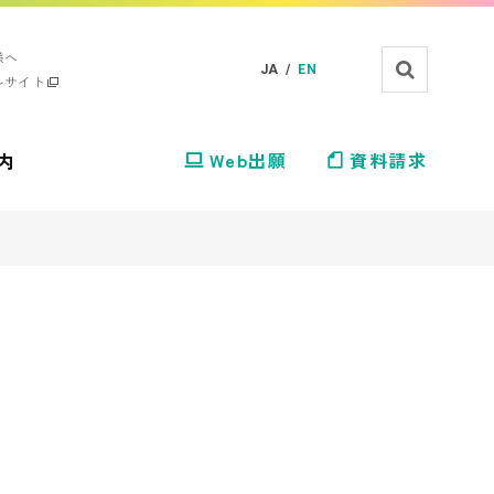
様へ
JA /
EN
ルサイト
内
Web出願
資料請求