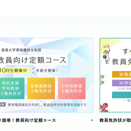
き簡単！教員向け定額コース
教員免許状が