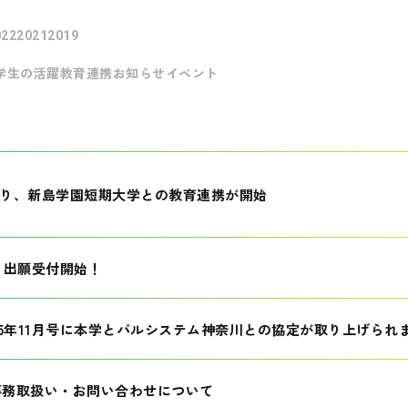
022
2021
2019
学生の活躍
教育連携
お知らせ
イベント
月より、新島学園短期大学との教育連携が開始
生 出願受付開始！
25年11月号に本学とパルシステム神奈川との協定が取り上げられ
事務取扱い・お問い合わせについて