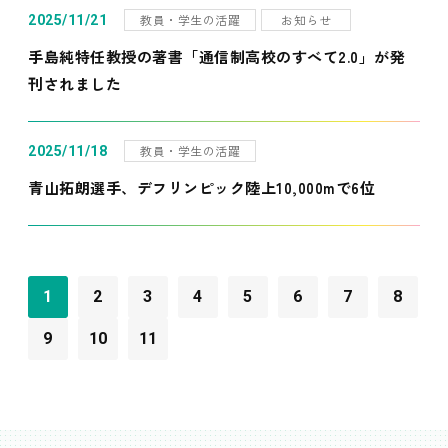
教員・学生の活躍
お知らせ
2025/11/21
手島純特任教授の著書「通信制高校のすべて2.0」が発
刊されました
教員・学生の活躍
2025/11/18
青山拓朗選手、デフリンピック陸上10,000mで6位
1
2
3
4
5
6
7
8
9
10
11