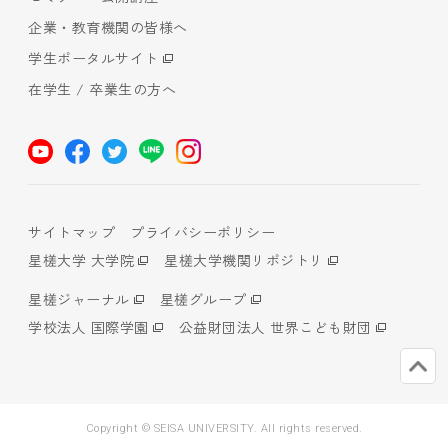
企業・教育機関の皆様へ
学生ポータルサイト
在学生 / 卒業生の方へ
サイトマップ
プライバシーポリシー
星槎大学 大学院
星槎大学機関リポジトリ
星槎ジャーナル
星槎グループ
学校法人 国際学園
公益財団法人 世界こども財団
Copyright © SEISA UNIVERSITY. All rights reserved.