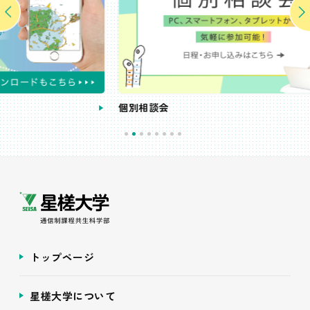
個別相談会
受
トップページ
星槎大学について