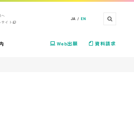
様へ
JA /
EN
ルサイト
内
Web出願
資料請求