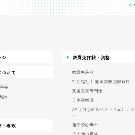
ージ
教員免許状・資格
教員免許状
について
社会福祉士 国家試験受験資格
特長
支援教育専門士
組み
日本語教師
AS（自閉症スペクトラム）サポ
ー
准学校心理士
部・専攻
その他の資格