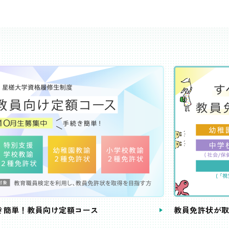
き簡単！教員向け定額コース
教員免許状が