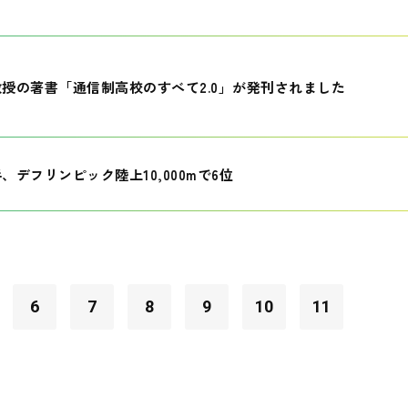
授の著書「通信制高校のすべて2.0」が発刊されました
、デフリンピック陸上10,000mで6位
6
7
8
9
10
11