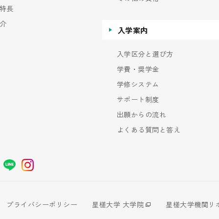
特長
介
入学案内
入学区分と選び方
学費・奨学金
学修システム
サポート制度
出願からの流れ
よくある質問と答え
プライバシーポリシー
星槎大学 大学院
星槎大学機関リ