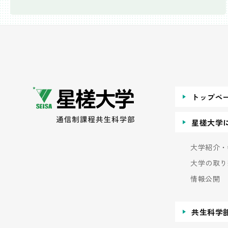
トップペ
星槎大学
大学紹介・
大学の取り
情報公開
共生科学