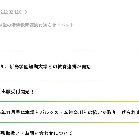
022
2021
2019
学生の活躍
教育連携
お知らせ
イベント
月より、新島学園短期大学との教育連携が開始
生 出願受付開始！
25年11月号に本学とパルシステム神奈川との協定が取り上げられ
事務取扱い・お問い合わせについて