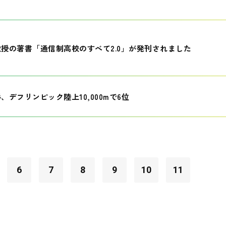
授の著書「通信制高校のすべて2.0」が発刊されました
、デフリンピック陸上10,000mで6位
6
7
8
9
10
11