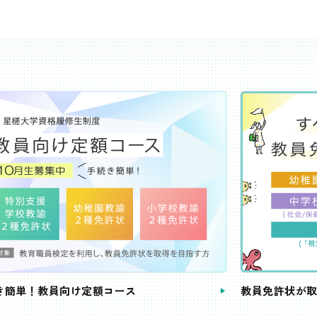
き簡単！教員向け定額コース
教員免許状が