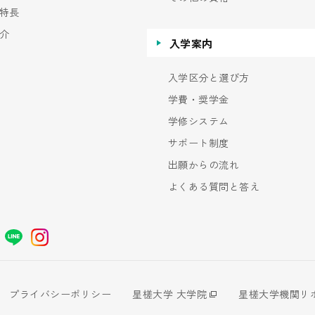
特長
介
入学案内
入学区分と選び方
学費・奨学金
学修システム
サポート制度
出願からの流れ
よくある質問と答え
プライバシーポリシー
星槎大学 大学院
星槎大学機関リ