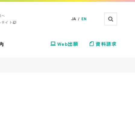
様へ
JA /
EN
ルサイト
内
Web出願
資料請求