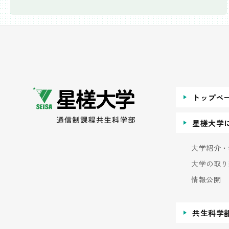
トップペ
星槎大学
大学紹介・
大学の取り
情報公開
共生科学