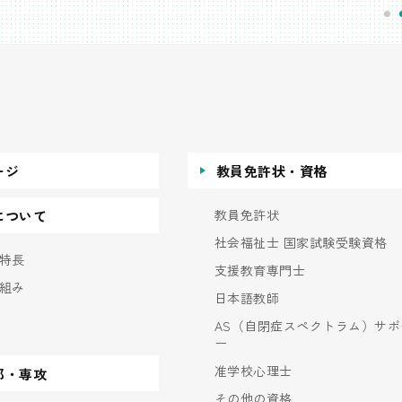
ージ
教員免許状・資格
教員免許状
について
社会福祉士 国家試験受験資格
特長
支援教育専門士
組み
日本語教師
AS（自閉症スペクトラム）サポ
ー
准学校心理士
部・専攻
その他の資格