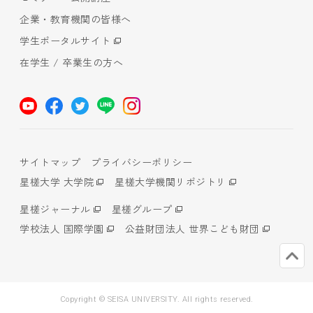
企業・教育機関の皆様へ
学生ポータルサイト
在学生 / 卒業生の方へ
サイトマップ
プライバシーポリシー
星槎大学 大学院
星槎大学機関リポジトリ
星槎ジャーナル
星槎グループ
学校法人 国際学園
公益財団法人 世界こども財団
Copyright © SEISA UNIVERSITY. All rights reserved.