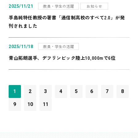
教員・学生の活躍
お知らせ
2025/11/21
手島純特任教授の著書「通信制高校のすべて2.0」が発
刊されました
教員・学生の活躍
2025/11/18
青山拓朗選手、デフリンピック陸上10,000mで6位
1
2
3
4
5
6
7
8
9
10
11