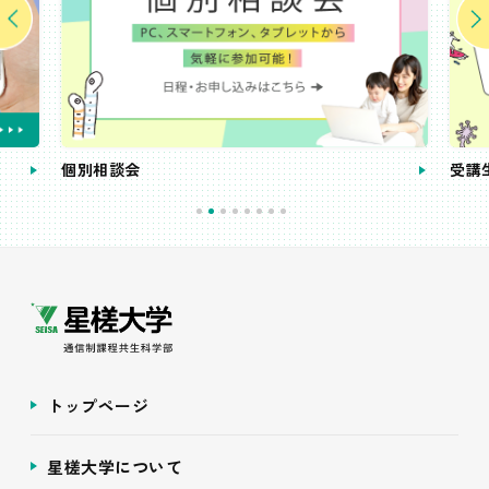
個別相談会
受講
トップページ
星槎大学について