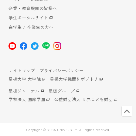
企業・教育機関の皆様へ
学生ポータルサイト
在学生 / 卒業生の方へ
サイトマップ
プライバシーポリシー
星槎大学 大学院
星槎大学機関リポジトリ
星槎ジャーナル
星槎グループ
学校法人 国際学園
公益財団法人 世界こども財団
Copyright © SEISA UNIVERSITY. All rights reserved.