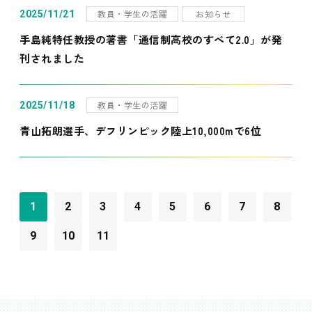
教員・学生の活躍
お知らせ
2025/11/21
手島純特任教授の著書「通信制高校のすべて2.0」が発
刊されました
教員・学生の活躍
2025/11/18
青山拓朗選手、デフリンピック陸上10,000mで6位
1
2
3
4
5
6
7
8
9
10
11