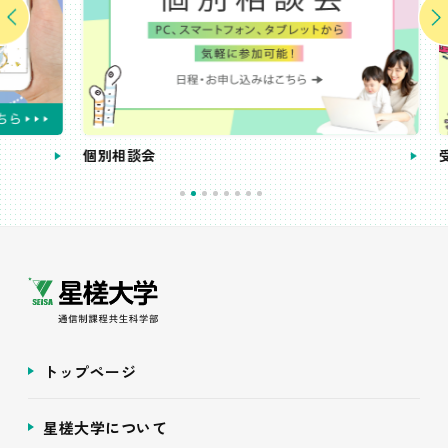
個別相談会
受講
トップページ
星槎大学について