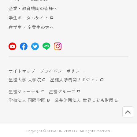
企業・教育機関の皆様へ
学生ポータルサイト
在学生 / 卒業生の方へ
サイトマップ
プライバシーポリシー
星槎大学 大学院
星槎大学機関リポジトリ
星槎ジャーナル
星槎グループ
学校法人 国際学園
公益財団法人 世界こども財団
Copyright © SEISA UNIVERSITY. All rights reserved.