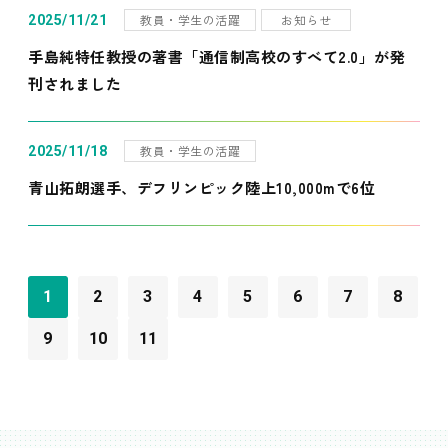
教員・学生の活躍
お知らせ
2025/11/21
手島純特任教授の著書「通信制高校のすべて2.0」が発
刊されました
教員・学生の活躍
2025/11/18
青山拓朗選手、デフリンピック陸上10,000mで6位
1
2
3
4
5
6
7
8
9
10
11