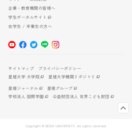
企業・教育機関の皆様へ
学生ポータルサイト
在学生 / 卒業生の方へ
サイトマップ
プライバシーポリシー
星槎大学 大学院
星槎大学機関リポジトリ
星槎ジャーナル
星槎グループ
学校法人 国際学園
公益財団法人 世界こども財団
Copyright © SEISA UNIVERSITY. All rights reserved.