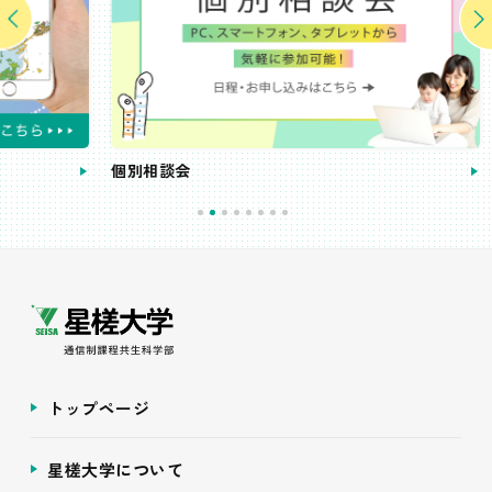
個別相談会
受講
トップページ
星槎大学について