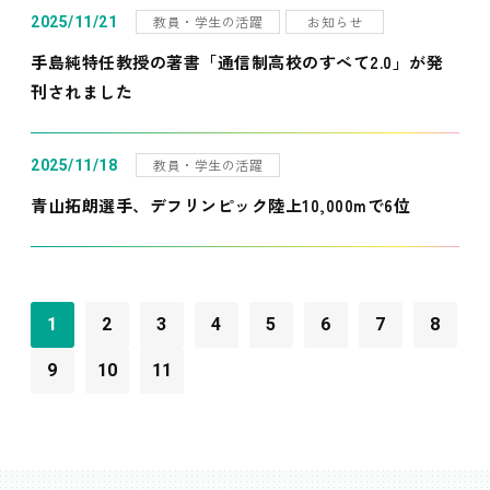
教員・学生の活躍
お知らせ
2025/11/21
手島純特任教授の著書「通信制高校のすべて2.0」が発
刊されました
教員・学生の活躍
2025/11/18
青山拓朗選手、デフリンピック陸上10,000mで6位
1
2
3
4
5
6
7
8
9
10
11