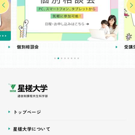
個別相談会
受講
トップページ
星槎大学について