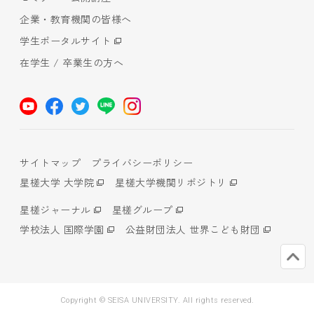
企業・教育機関の皆様へ
学生ポータルサイト
在学生 / 卒業生の方へ
サイトマップ
プライバシーポリシー
星槎大学 大学院
星槎大学機関リポジトリ
星槎ジャーナル
星槎グループ
学校法人 国際学園
公益財団法人 世界こども財団
Copyright © SEISA UNIVERSITY. All rights reserved.