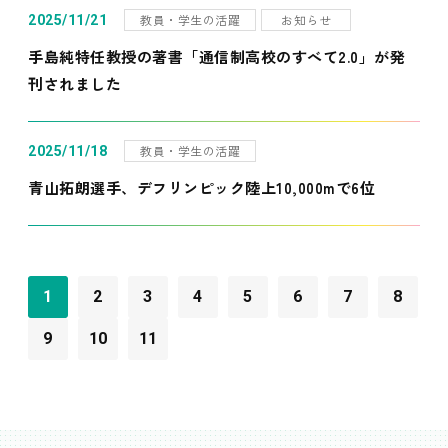
教員・学生の活躍
お知らせ
2025/11/21
手島純特任教授の著書「通信制高校のすべて2.0」が発
刊されました
教員・学生の活躍
2025/11/18
青山拓朗選手、デフリンピック陸上10,000mで6位
1
2
3
4
5
6
7
8
9
10
11