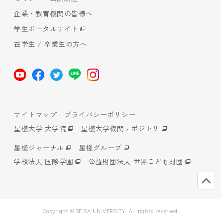
企業・教育機関の皆様へ
学生ポータルサイト
在学生 / 卒業生の方へ
サイトマップ
プライバシーポリシー
星槎大学 大学院
星槎大学機関リポジトリ
星槎ジャーナル
星槎グループ
学校法人 国際学園
公益財団法人 世界こども財団
Copyright © SEISA UNIVERSITY. All rights reserved.