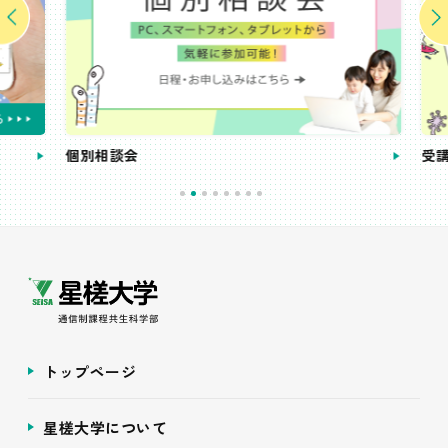
個別相談会
受講
トップページ
星槎大学について