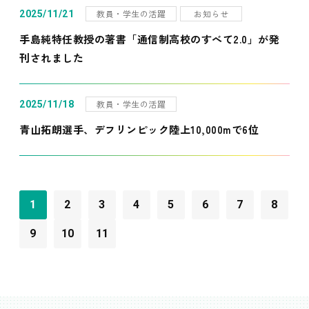
教員・学生の活躍
お知らせ
2025/11/21
手島純特任教授の著書「通信制高校のすべて2.0」が発
刊されました
教員・学生の活躍
2025/11/18
青山拓朗選手、デフリンピック陸上10,000mで6位
1
2
3
4
5
6
7
8
9
10
11