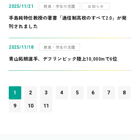
教員・学生の活躍
お知らせ
2025/11/21
手島純特任教授の著書「通信制高校のすべて2.0」が発
刊されました
教員・学生の活躍
2025/11/18
青山拓朗選手、デフリンピック陸上10,000mで6位
1
2
3
4
5
6
7
8
9
10
11