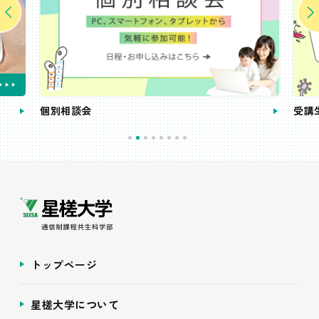
個別相談会
受講
トップページ
星槎大学について