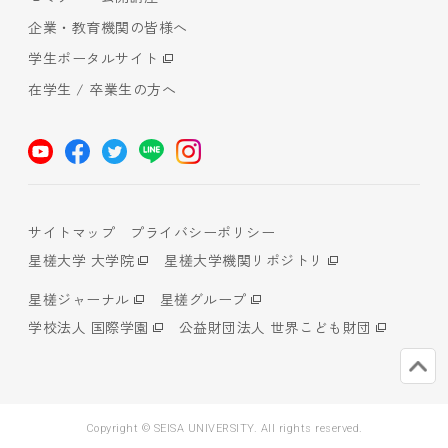
企業・教育機関の皆様へ
学生ポータルサイト
在学生 / 卒業生の方へ
サイトマップ
プライバシーポリシー
星槎大学 大学院
星槎大学機関リポジトリ
星槎ジャーナル
星槎グループ
学校法人 国際学園
公益財団法人 世界こども財団
Copyright © SEISA UNIVERSITY. All rights reserved.