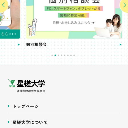
個別相談会
受講
トップページ
星槎大学について