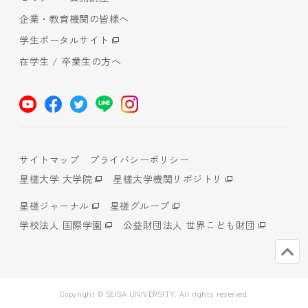
企業・教育機関の皆様へ
学生ポータルサイト
在学生 / 卒業生の方へ
サイトマップ
プライバシーポリシー
星槎大学 大学院
星槎大学機関リポジトリ
星槎ジャーナル
星槎グループ
学校法人 国際学園
公益財団法人 世界こども財団
Copyright © SEISA UNIVERSITY. All rights reserved.