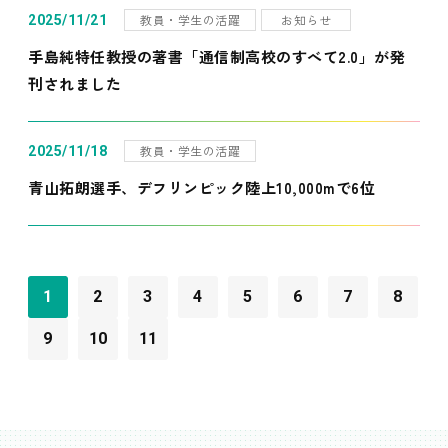
教員・学生の活躍
お知らせ
2025/11/21
手島純特任教授の著書「通信制高校のすべて2.0」が発
刊されました
教員・学生の活躍
2025/11/18
青山拓朗選手、デフリンピック陸上10,000mで6位
1
2
3
4
5
6
7
8
9
10
11