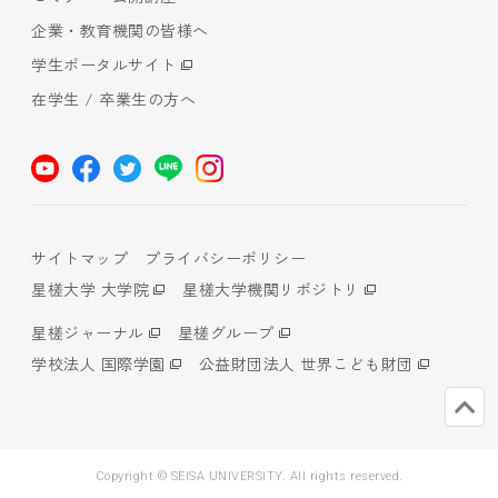
企業・教育機関の皆様へ
学生ポータルサイト
在学生 / 卒業生の方へ
サイトマップ
プライバシーポリシー
星槎大学 大学院
星槎大学機関リポジトリ
星槎ジャーナル
星槎グループ
学校法人 国際学園
公益財団法人 世界こども財団
Copyright © SEISA UNIVERSITY. All rights reserved.