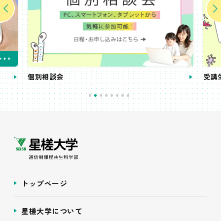
個別相談会
受講
トップページ
星槎大学について