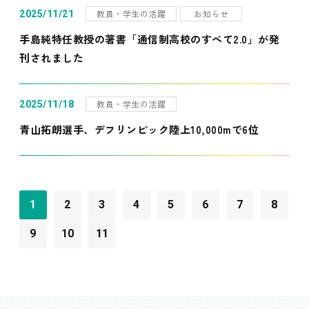
教員・学生の活躍
お知らせ
2025/11/21
手島純特任教授の著書「通信制高校のすべて2.0」が発
刊されました
教員・学生の活躍
2025/11/18
青山拓朗選手、デフリンピック陸上10,000mで6位
1
2
3
4
5
6
7
8
9
10
11