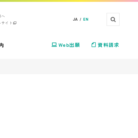
様へ
JA /
EN
ルサイト
内
Web出願
資料請求