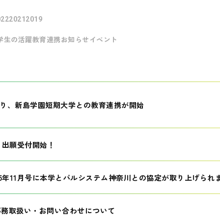
022
2021
2019
学生の活躍
教育連携
お知らせ
イベント
月より、新島学園短期大学との教育連携が開始
生 出願受付開始！
25年11月号に本学とパルシステム神奈川との協定が取り上げられ
事務取扱い・お問い合わせについて