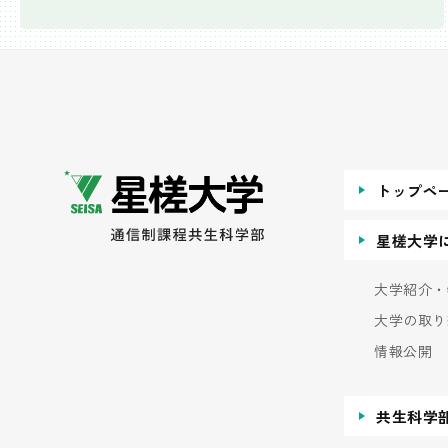
トップペ
星槎大学
大学紹介・
大学の取り
情報公開
共生科学