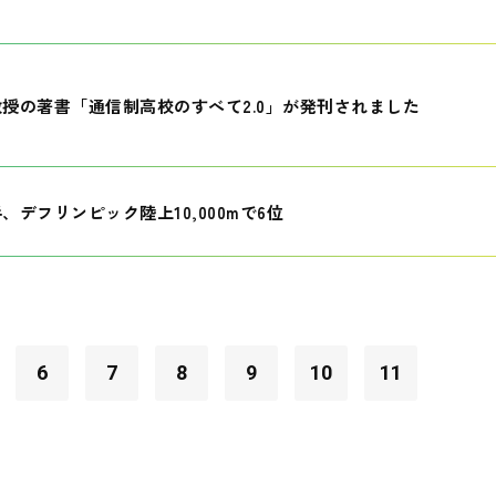
授の著書「通信制高校のすべて2.0」が発刊されました
、デフリンピック陸上10,000mで6位
6
7
8
9
10
11