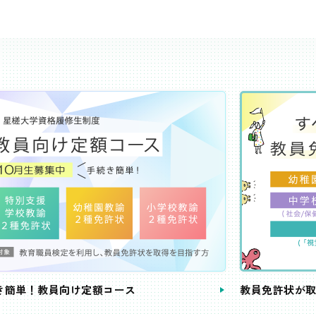
き簡単！教員向け定額コース
教員免許状が