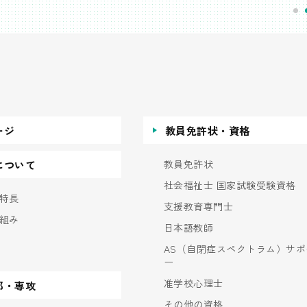
ージ
教員免許状・資格
教員免許状
について
社会福祉士 国家試験受験資格
特長
支援教育専門士
組み
日本語教師
AS（自閉症スペクトラム）サポ
ー
准学校心理士
部・専攻
その他の資格