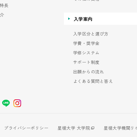
特長
介
入学案内
入学区分と選び方
学費・奨学金
学修システム
サポート制度
出願からの流れ
よくある質問と答え
プライバシーポリシー
星槎大学 大学院
星槎大学機関リ