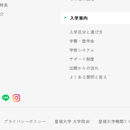
特長
介
入学案内
入学区分と選び方
学費・奨学金
学修システム
サポート制度
出願からの流れ
よくある質問と答え
プライバシーポリシー
星槎大学 大学院
星槎大学機関リ