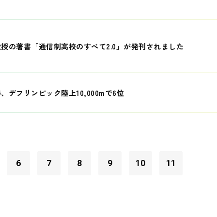
授の著書「通信制高校のすべて2.0」が発刊されました
、デフリンピック陸上10,000mで6位
6
7
8
9
10
11