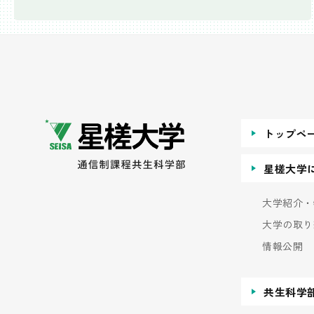
トップペ
星槎大学
大学紹介・
大学の取り
情報公開
共生科学