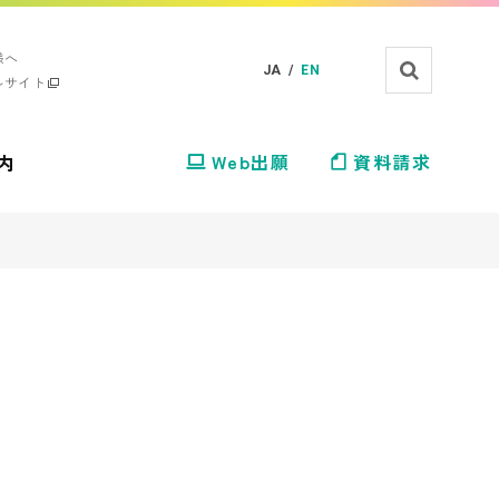
様へ
JA /
EN
ルサイト
内
Web出願
資料請求