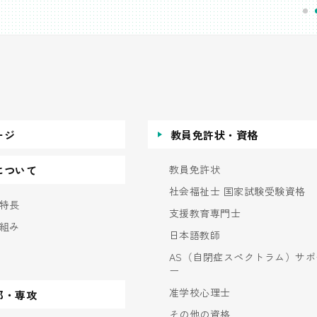
ージ
教員免許状・資格
教員免許状
について
社会福祉士 国家試験受験資格
特長
支援教育専門士
組み
日本語教師
AS（自閉症スペクトラム）サポ
ー
准学校心理士
部・専攻
その他の資格