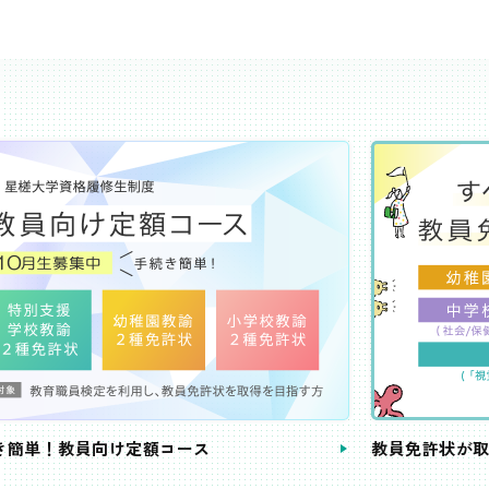
き簡単！教員向け定額コース
教員免許状が