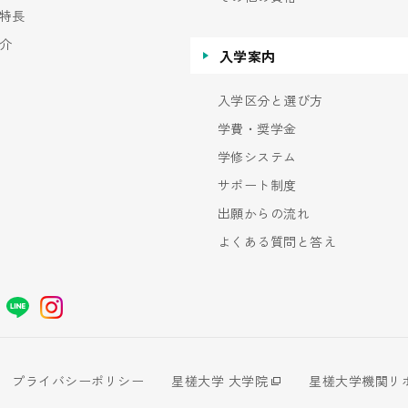
特長
介
入学案内
入学区分と選び方
学費・奨学金
学修システム
サポート制度
出願からの流れ
よくある質問と答え
プライバシーポリシー
星槎大学 大学院
星槎大学機関リ