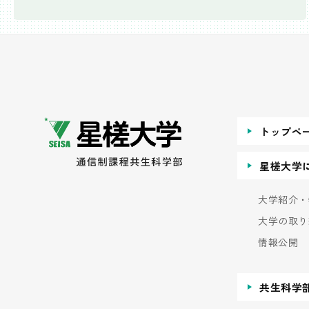
トップペ
星槎大学
大学紹介・
大学の取り
情報公開
共生科学