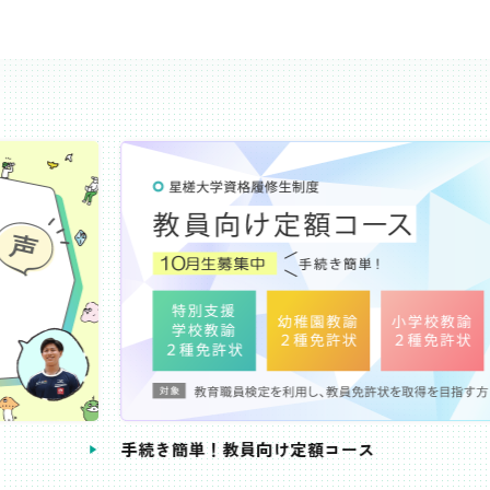
き簡単！教員向け定額コース
教員免許状が