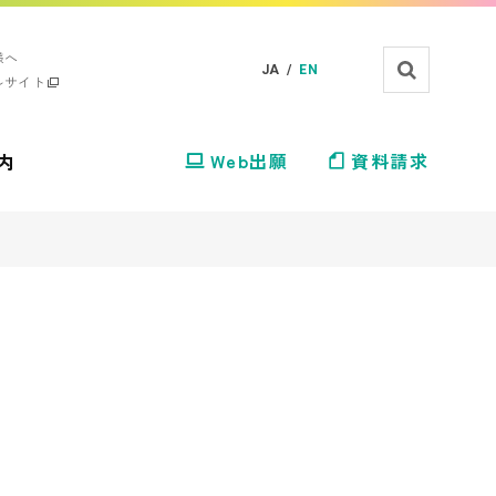
様へ
JA /
EN
ルサイト
内
Web出願
資料請求