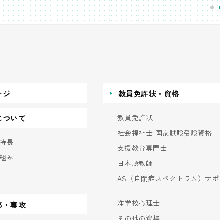
ージ
教員免許状・資格
教員免許状
について
社会福祉士 国家試験受験資格
特長
支援教育専門士
組み
日本語教師
AS（自閉症スペクトラム）サポ
ー
准学校心理士
部・専攻
その他の資格