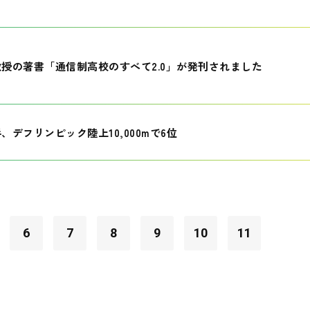
授の著書「通信制高校のすべて2.0」が発刊されました
、デフリンピック陸上10,000mで6位
6
7
8
9
10
11