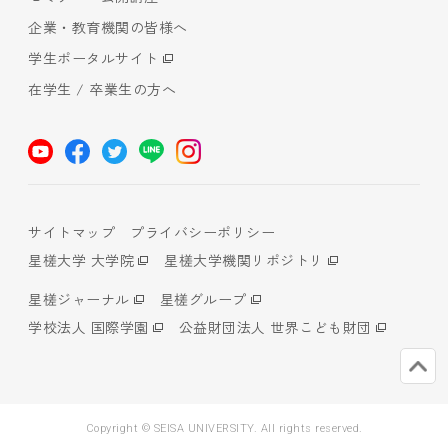
企業・教育機関の皆様へ
学生ポータルサイト
在学生 / 卒業生の方へ
サイトマップ
プライバシーポリシー
星槎大学 大学院
星槎大学機関リポジトリ
星槎ジャーナル
星槎グループ
学校法人 国際学園
公益財団法人 世界こども財団
Copyright © SEISA UNIVERSITY. All rights reserved.