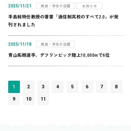
教員・学生の活躍
お知らせ
2025/11/21
手島純特任教授の著書「通信制高校のすべて2.0」が発
刊されました
教員・学生の活躍
2025/11/18
青山拓朗選手、デフリンピック陸上10,000mで6位
1
2
3
4
5
6
7
8
9
10
11