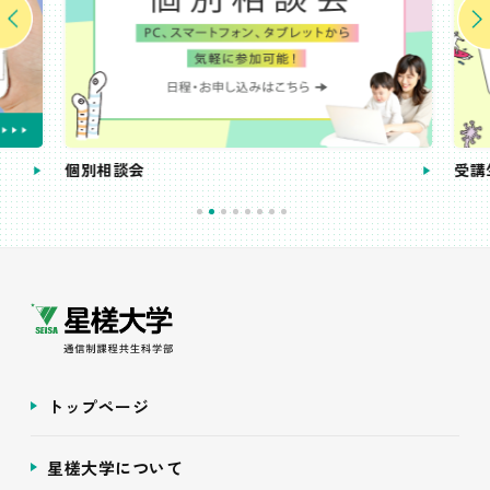
個別相談会
受講
トップページ
星槎大学について