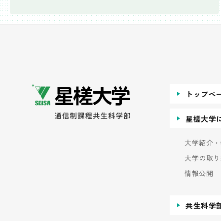
トップペ
星槎大学
大学紹介・
大学の取り
情報公開
共生科学