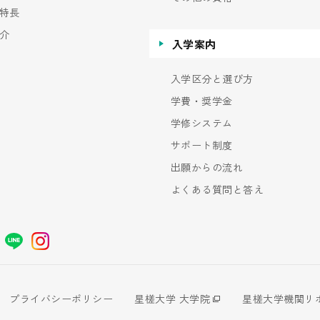
特長
介
入学案内
入学区分と選び方
学費・奨学金
学修システム
サポート制度
出願からの流れ
よくある質問と答え
プライバシーポリシー
星槎大学 大学院
星槎大学機関リ