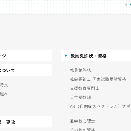
ージ
教員免許状・資格
教員免許状
について
社会福祉士 国家試験受験資格
特長
支援教育専門士
組み
日本語教師
AS（自閉症スペクトラム）サポ
ー
准学校心理士
部・専攻
その他の資格