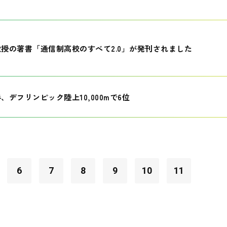
授の著書「通信制高校のすべて2.0」が発刊されました
、デフリンピック陸上10,000mで6位
6
7
8
9
10
11