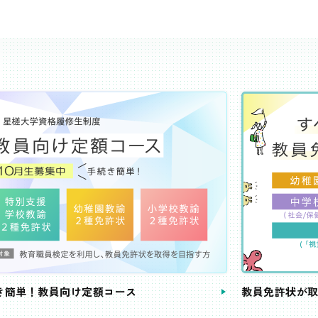
き簡単！教員向け定額コース
教員免許状が