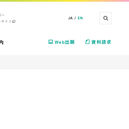
様へ
JA /
EN
ルサイト
内
Web出願
資料請求