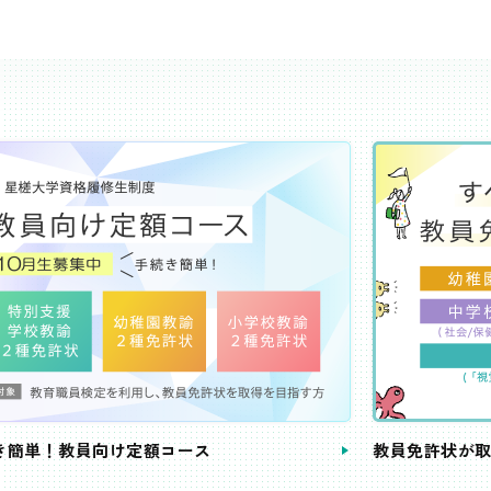
き簡単！教員向け定額コース
教員免許状が