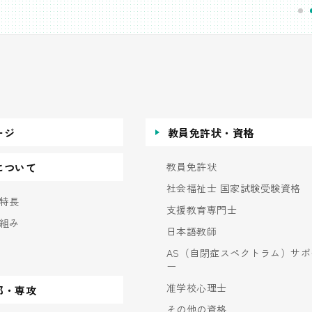
ージ
教員免許状・資格
教員免許状
について
社会福祉士 国家試験受験資格
特長
支援教育専門士
組み
日本語教師
AS（自閉症スペクトラム）サポ
ー
准学校心理士
部・専攻
その他の資格