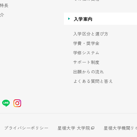
特長
介
入学案内
入学区分と選び方
学費・奨学金
学修システム
サポート制度
出願からの流れ
よくある質問と答え
プライバシーポリシー
星槎大学 大学院
星槎大学機関リ