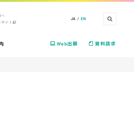
様へ
JA /
EN
ルサイト
内
Web出願
資料請求