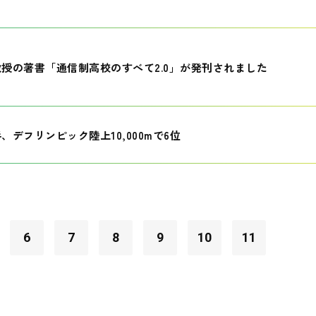
授の著書「通信制高校のすべて2.0」が発刊されました
、デフリンピック陸上10,000mで6位
6
7
8
9
10
11