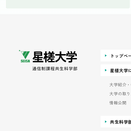
トップペ
星槎大学
大学紹介・
大学の取り
情報公開
共生科学