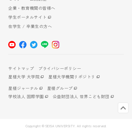
企業・教育機関の皆様へ
学生ポータルサイト
在学生 / 卒業生の方へ
サイトマップ
プライバシーポリシー
星槎大学 大学院
星槎大学機関リポジトリ
星槎ジャーナル
星槎グループ
学校法人 国際学園
公益財団法人 世界こども財団
Copyright © SEISA UNIVERSITY. All rights reserved.