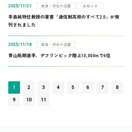
教員・学生の活躍
お知らせ
2025/11/21
手島純特任教授の著書「通信制高校のすべて2.0」が発
刊されました
教員・学生の活躍
2025/11/18
青山拓朗選手、デフリンピック陸上10,000mで6位
1
2
3
4
5
6
7
8
9
10
11