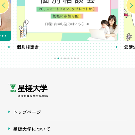
個別相談会
受講
トップページ
星槎大学について