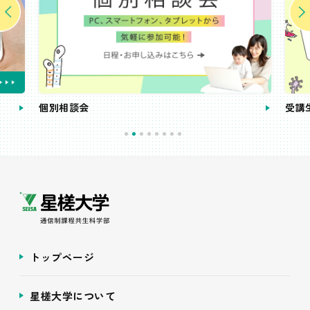
個別相談会
受講
トップページ
星槎大学について