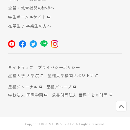
企業・教育機関の皆様へ
学生ポータルサイト
在学生 / 卒業生の方へ
サイトマップ
プライバシーポリシー
星槎大学 大学院
星槎大学機関リポジトリ
星槎ジャーナル
星槎グループ
学校法人 国際学園
公益財団法人 世界こども財団
Copyright © SEISA UNIVERSITY. All rights reserved.