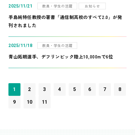
教員・学生の活躍
お知らせ
2025/11/21
手島純特任教授の著書「通信制高校のすべて2.0」が発
刊されました
教員・学生の活躍
2025/11/18
青山拓朗選手、デフリンピック陸上10,000mで6位
1
2
3
4
5
6
7
8
9
10
11