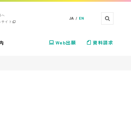
様へ
JA /
EN
ルサイト
内
Web出願
資料請求