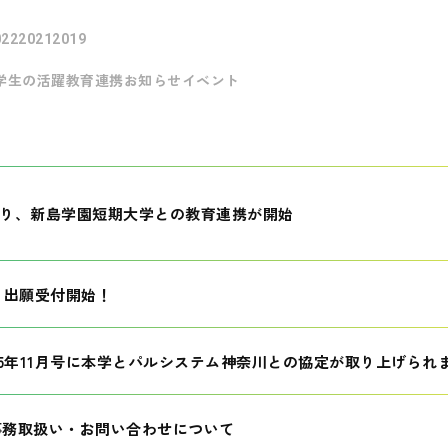
022
2021
2019
学生の活躍
教育連携
お知らせ
イベント
月より、新島学園短期大学との教育連携が開始
生 出願受付開始！
25年11月号に本学とパルシステム神奈川との協定が取り上げられ
事務取扱い・お問い合わせについて