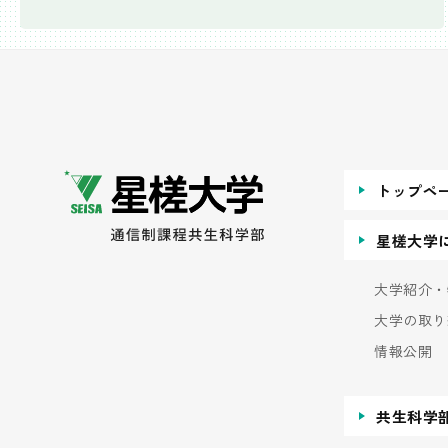
トップペ
星槎大学
大学紹介・
大学の取り
情報公開
共生科学