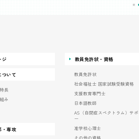
ージ
教員免許状・資格
教員免許状
について
社会福祉士 国家試験受験資格
特長
支援教育専門士
組み
日本語教師
AS（自閉症スペクトラム）サポ
ー
准学校心理士
部・専攻
その他の資格