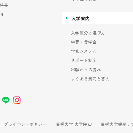
特長
介
入学案内
入学区分と選び方
学費・奨学金
学修システム
サポート制度
出願からの流れ
よくある質問と答え
プライバシーポリシー
星槎大学 大学院
星槎大学機関リ