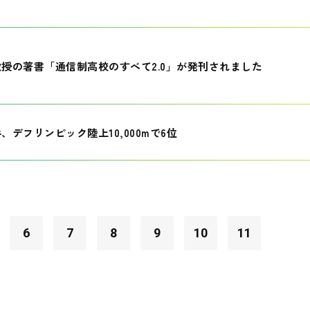
授の著書「通信制高校のすべて2.0」が発刊されました
、デフリンピック陸上10,000mで6位
6
7
8
9
10
11