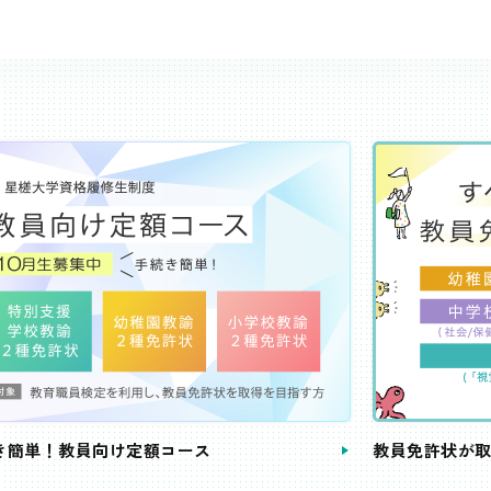
き簡単！教員向け定額コース
教員免許状が